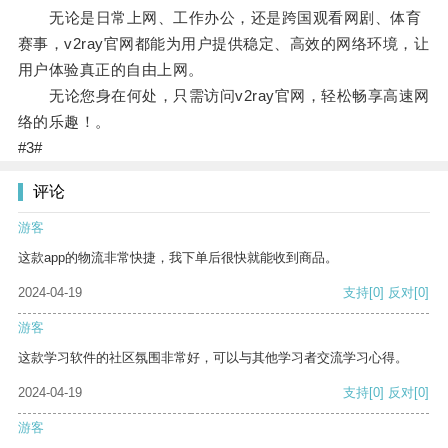
无论是日常上网、工作办公，还是跨国观看网剧、体育
赛事，v2ray官网都能为用户提供稳定、高效的网络环境，让
用户体验真正的自由上网。
无论您身在何处，只需访问v2ray官网，轻松畅享高速网
络的乐趣！。
#3#
评论
游客
这款app的物流非常快捷，我下单后很快就能收到商品。
2024-04-19
支持
[0]
反对
[0]
游客
这款学习软件的社区氛围非常好，可以与其他学习者交流学习心得。
2024-04-19
支持
[0]
反对
[0]
游客