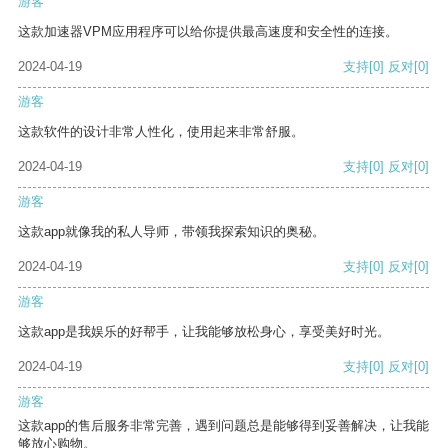
游客
这款加速器VPM应用程序可以给你提供最高速度和安全性的连接。
2024-04-19
支持
[0]
反对
[0]
游客
这款软件的设计非常人性化，使用起来非常舒服。
2024-04-19
支持
[0]
反对
[0]
游客
这款app就像我的私人导师，带领我探索知识的奥秘。
2024-04-19
支持
[0]
反对
[0]
游客
这款app是我娱乐的好帮手，让我能够放松身心，享受美好时光。
2024-04-19
支持
[0]
反对
[0]
游客
这款app的售后服务非常完善，遇到问题总是能够得到妥善解决，让我能
够放心购物。