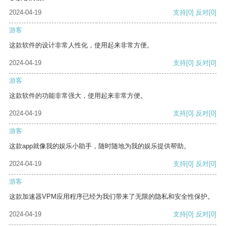
2024-04-19
支持
[0]
反对
[0]
游客
这款软件的设计非常人性化，使用起来非常方便。
2024-04-19
支持
[0]
反对
[0]
游客
这款软件的功能非常强大，使用起来非常方便。
2024-04-19
支持
[0]
反对
[0]
游客
这款app就像我的娱乐小助手，随时随地为我的娱乐提供帮助。
2024-04-19
支持
[0]
反对
[0]
游客
这款加速器VPM应用程序已经为我们带来了无限的隐私和安全性保护。
2024-04-19
支持
[0]
反对
[0]