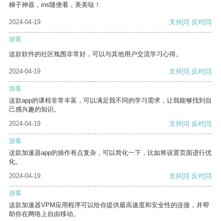
梯子神器，ins随便看，美美哒！
2024-04-19
支持
[0]
反对
[0]
游客
这款软件的社区氛围非常好，可以与其他用户交流学习心得。
2024-04-19
支持
[0]
反对
[0]
游客
这款app的课程非常丰富，可以满足我不同的学习需求，让我能够找到自
己感兴趣的知识。
2024-04-19
支持
[0]
反对
[0]
游客
这款加速器app的操作有点复杂，可以简化一下，比如将设置页面进行优
化。
2024-04-19
支持
[0]
反对
[0]
游客
这款加速器VPM应用程序可以给你提供最高速度和安全性的连接，并帮
助你在网络上自由移动。