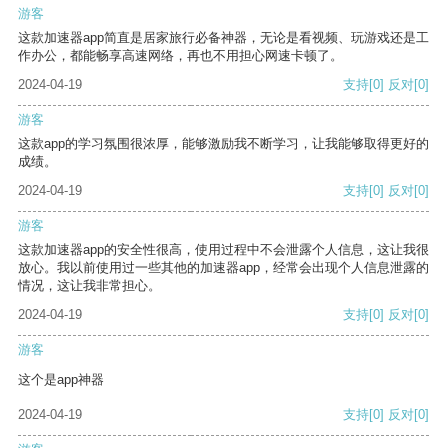
游客
这款加速器app简直是居家旅行必备神器，无论是看视频、玩游戏还是工
作办公，都能畅享高速网络，再也不用担心网速卡顿了。
2024-04-19
支持
[0]
反对
[0]
游客
这款app的学习氛围很浓厚，能够激励我不断学习，让我能够取得更好的
成绩。
2024-04-19
支持
[0]
反对
[0]
游客
这款加速器app的安全性很高，使用过程中不会泄露个人信息，这让我很
放心。我以前使用过一些其他的加速器app，经常会出现个人信息泄露的
情况，这让我非常担心。
2024-04-19
支持
[0]
反对
[0]
游客
这个是app神器
2024-04-19
支持
[0]
反对
[0]