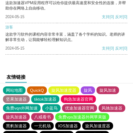
这款加速器VPM应用程序可以给你提供最高速度和安全性的连接，并帮
助你在网络上自由移动。
2024-05-15
支持
[0]
反对
[0]
游客
这款学习软件的课程内容非常丰富，涵盖了各个学科的知识。老师的讲
解非常生动，让我能够轻松理解知识点。
2024-05-15
支持
[0]
反对
[0]
友情链接
网站地图
QuickQ
旋风加速度器
旋风
旋风加速
坚果加速器
tiktok加速器
狗急加速器官网
免费vqn外网加速
小蓝鸟
优途加速器官网
风驰加速器
旋风加速器
八戒看书
免费vps加速器外网苹果版
黑豹加速器
一元机场
IOS加速器
旋风加速度器