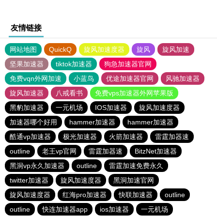
友情链接
网站地图
QuickQ
旋风加速度器
旋风
旋风加速
坚果加速器
tiktok加速器
狗急加速器官网
免费vqn外网加速
小蓝鸟
优途加速器官网
风驰加速器
旋风加速器
八戒看书
免费vps加速器外网苹果版
黑豹加速器
一元机场
IOS加速器
旋风加速度器
加速器哪个好用
hammer加速器
hammer加速器
酷通vp加速器
极光加速器
火箭加速器
雷霆加器速
outline
老王vp官网
雷霆加器速
BitzNet加速器
黑洞vp永久加速器
outline
雷霆加速免费永久
twitter加速器
旋风加速度器
黑洞加速官网
旋风加速度器
红海pro加速器
快联加速器
outline
outline
快连加速器app
ios加速器
一元机场