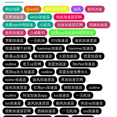
网站地图
QuickQ
旋风加速度器
旋风
旋风加速
坚果加速器
tiktok加速器
狗急加速器官网
免费vqn外网加速
小蓝鸟
优途加速器官网
风驰加速器
旋风加速器
八戒看书
免费vps加速器外网苹果版
黑豹加速器
一元机场
IOS加速器
旋风加速度器
加速器哪个好用
hammer加速器
hammer加速器
酷通vp加速器
极光加速器
火箭加速器
雷霆加器速
outline
老王vp官网
雷霆加器速
BitzNet加速器
黑洞vp永久加速器
outline
雷霆加速免费永久
twitter加速器
旋风加速度器
黑洞加速官网
旋风加速度器
红海pro加速器
快联加速器
outline
outline
快连加速器app
ios加速器
一元机场
ios加速器
旋风加速度器
极风加速器
快连vp加速器
猎豹加速器官网
西柚加速器
一元机场
ios加速器