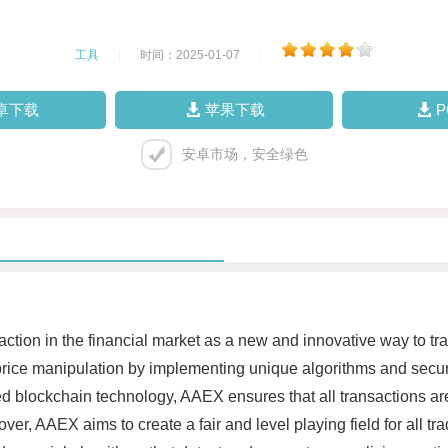
工具
|
时间：2025-01-07
|
卓下载
苹果下载
安卓市场，安全绿色
action in the financial market as a new and innovative way to tr
ice manipulation by implementing unique algorithms and securit
ed blockchain technology, AAEX ensures that all transactions a
, AAEX aims to create a fair and level playing field for all trad