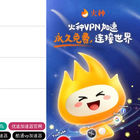
支持
[0]
反对
[0]
支持
[0]
反对
[0]
支持
[0]
反对
[0]
鸟
优途加速器官网
风驰加速器
旋风加速器
八戒看书
加速器
酷通vp加速器
极光加速器
火箭加速器
雷霆加器速