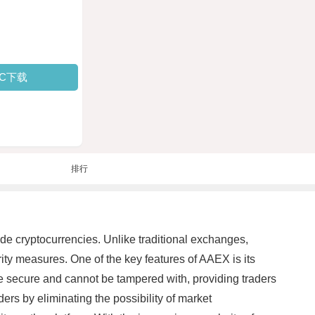
PC下载
排行
ade cryptocurrencies. Unlike traditional exchanges,
y measures. One of the key features of AAEX is its
re secure and cannot be tampered with, providing traders
ers by eliminating the possibility of market