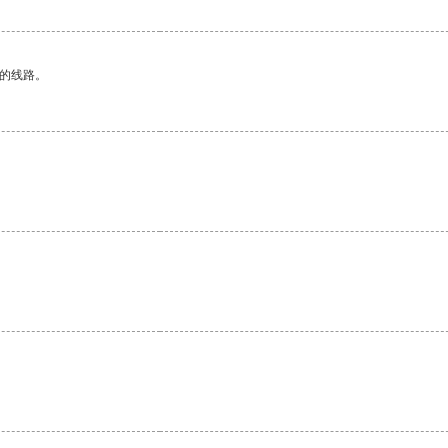
区的线路。
。