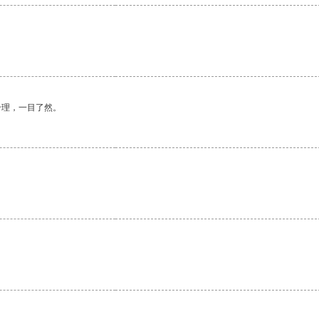
。
合理，一目了然。