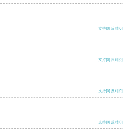
支持
[0]
反对
[0]
支持
[0]
反对
[0]
支持
[0]
反对
[0]
支持
[0]
反对
[0]