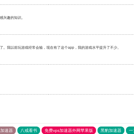
己感兴趣的知识。
了。我以前玩游戏经常会输，现在有了这个app，我的游戏水平提升了不少。
。
tok加速器
八戒看书
免费vps加速器外网苹果版
黑豹加速器
一