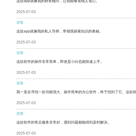
这款app就像我的财务顾问，让我能够省钱又省心。
2025-07-03
游客
这款app就像我的私人导师，带领我探索知识的奥秘。
2025-07-03
游客
这款软件的操作非常简单，即使是小白也能快速上手。
2025-07-03
游客
我一直在寻找一款功能强大、操作简单的办公软件，终于找到了它。这款
2025-07-03
游客
这款软件的售后服务非常好，遇到问题都能得到及时解决。
2025-07-03