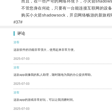
而且，在一些严苛的网络环境下，小火箭shadows
不管您身在何处，只要有一台能连接互联网的设备，就可
购买小火箭shadowsock，开启网络畅游的新旅程
#37#
评论
游客
这款软件的功能非常强大，使用起来非常方便。
2025-07-03
游客
这款app就像我的私人助理，随时随地为我的办公提供帮助。
2025-07-03
游客
这款app的游戏非常好玩，可以让我消磨时间。
2025-07-03