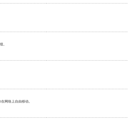
绩。
你在网络上自由移动。