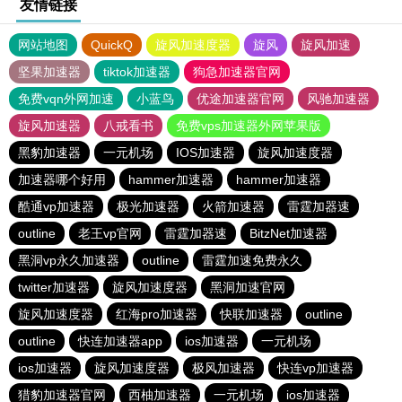
友情链接
网站地图
QuickQ
旋风加速度器
旋风
旋风加速
坚果加速器
tiktok加速器
狗急加速器官网
免费vqn外网加速
小蓝鸟
优途加速器官网
风驰加速器
旋风加速器
八戒看书
免费vps加速器外网苹果版
黑豹加速器
一元机场
IOS加速器
旋风加速度器
加速器哪个好用
hammer加速器
hammer加速器
酷通vp加速器
极光加速器
火箭加速器
雷霆加器速
outline
老王vp官网
雷霆加器速
BitzNet加速器
黑洞vp永久加速器
outline
雷霆加速免费永久
twitter加速器
旋风加速度器
黑洞加速官网
旋风加速度器
红海pro加速器
快联加速器
outline
outline
快连加速器app
ios加速器
一元机场
ios加速器
旋风加速度器
极风加速器
快连vp加速器
猎豹加速器官网
西柚加速器
一元机场
ios加速器