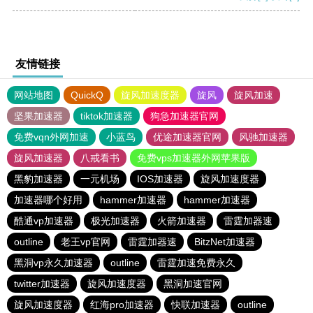
友情链接
网站地图
QuickQ
旋风加速度器
旋风
旋风加速
坚果加速器
tiktok加速器
狗急加速器官网
免费vqn外网加速
小蓝鸟
优途加速器官网
风驰加速器
旋风加速器
八戒看书
免费vps加速器外网苹果版
黑豹加速器
一元机场
IOS加速器
旋风加速度器
加速器哪个好用
hammer加速器
hammer加速器
酷通vp加速器
极光加速器
火箭加速器
雷霆加器速
outline
老王vp官网
雷霆加器速
BitzNet加速器
黑洞vp永久加速器
outline
雷霆加速免费永久
twitter加速器
旋风加速度器
黑洞加速官网
旋风加速度器
红海pro加速器
快联加速器
outline