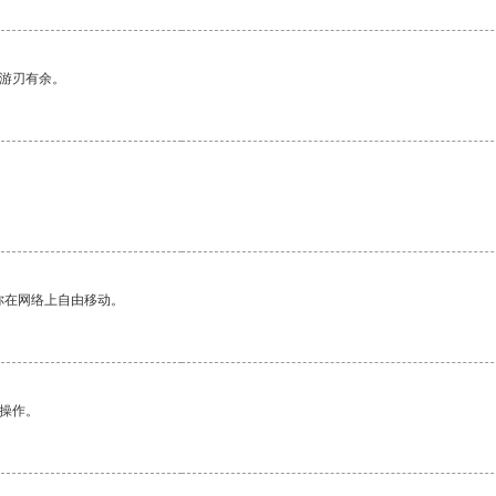
中游刃有余。
。
你在网络上自由移动。
悉操作。