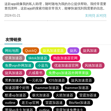
这款app就像我的私人助理，随时随地为我的办公提供帮助。我经常需要
查找资料，这款app的搜索功能非常强大，能够快速找到我需要的信息。
2024-01-21
支持
[0]
反对
[0]
友情链接
网站地图
QuickQ
旋风加速度器
旋风
旋风加速
坚果加速器
tiktok加速器
狗急加速器官网
免费vqn外网加速
小蓝鸟
优途加速器官网
风驰加速器
旋风加速器
八戒看书
免费vps加速器外网苹果版
黑豹加速器
一元机场
IOS加速器
旋风加速度器
加速器哪个好用
hammer加速器
hammer加速器
酷通vp加速器
极光加速器
火箭加速器
雷霆加器速
outline
老王vp官网
雷霆加器速
BitzNet加速器
黑洞vp永久加速器
outline
雷霆加速免费永久