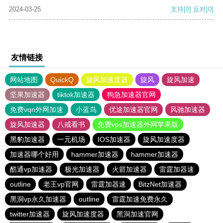
2024-03-25
支持
[0]
反对
[0]
友情链接
网站地图
QuickQ
旋风加速度器
旋风
旋风加速
坚果加速器
tiktok加速器
狗急加速器官网
免费vqn外网加速
小蓝鸟
优途加速器官网
风驰加速器
旋风加速器
八戒看书
免费vps加速器外网苹果版
黑豹加速器
一元机场
IOS加速器
旋风加速度器
加速器哪个好用
hammer加速器
hammer加速器
酷通vp加速器
极光加速器
火箭加速器
雷霆加器速
outline
老王vp官网
雷霆加器速
BitzNet加速器
黑洞vp永久加速器
outline
雷霆加速免费永久
twitter加速器
旋风加速度器
黑洞加速官网