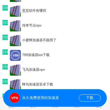
230
恶意软件有哪些
231
传奇节点npv
232
小蜜蜂加速器不能用了
233
789加速器ios下载
234
飞鸟加速器npv
235
蜂鸟加速器安卓下载
236
永久免费使用的加速器
下载
i7加速器mac下载
0.089591s
首页
安卓
苹果
排行
推荐