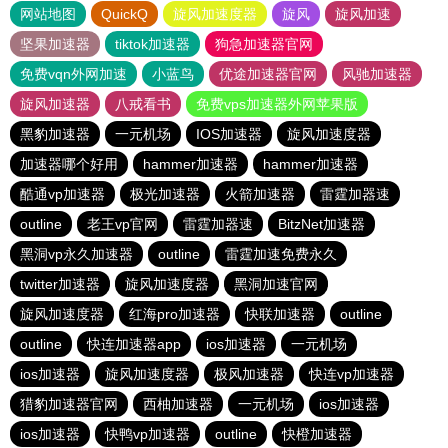
网站地图
QuickQ
旋风加速度器
旋风
旋风加速
坚果加速器
tiktok加速器
狗急加速器官网
免费vqn外网加速
小蓝鸟
优途加速器官网
风驰加速器
旋风加速器
八戒看书
免费vps加速器外网苹果版
黑豹加速器
一元机场
IOS加速器
旋风加速度器
加速器哪个好用
hammer加速器
hammer加速器
酷通vp加速器
极光加速器
火箭加速器
雷霆加器速
outline
老王vp官网
雷霆加器速
BitzNet加速器
黑洞vp永久加速器
outline
雷霆加速免费永久
twitter加速器
旋风加速度器
黑洞加速官网
旋风加速度器
红海pro加速器
快联加速器
outline
outline
快连加速器app
ios加速器
一元机场
ios加速器
旋风加速度器
极风加速器
快连vp加速器
猎豹加速器官网
西柚加速器
一元机场
ios加速器
ios加速器
快鸭vp加速器
outline
快橙加速器