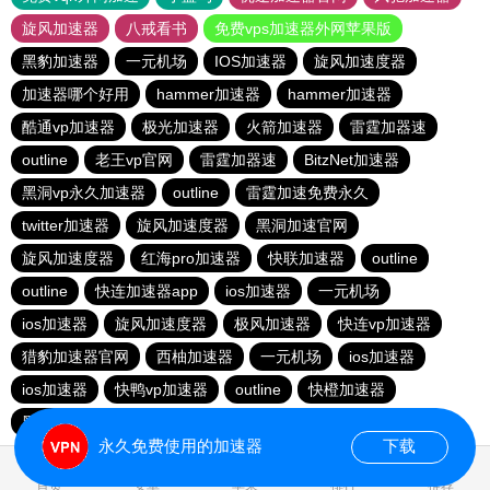
旋风加速器
八戒看书
免费vps加速器外网苹果版
黑豹加速器
一元机场
IOS加速器
旋风加速度器
加速器哪个好用
hammer加速器
hammer加速器
酷通vp加速器
极光加速器
火箭加速器
雷霆加器速
outline
老王vp官网
雷霆加器速
BitzNet加速器
黑洞vp永久加速器
outline
雷霆加速免费永久
twitter加速器
旋风加速度器
黑洞加速官网
旋风加速度器
红海pro加速器
快联加速器
outline
outline
快连加速器app
ios加速器
一元机场
ios加速器
旋风加速度器
极风加速器
快连vp加速器
猎豹加速器官网
西柚加速器
一元机场
ios加速器
ios加速器
快鸭vp加速器
outline
快橙加速器
黑洞vqn加速
永久免费使用的加速器
下载
0.032665s
首页
安卓
苹果
排行
推荐