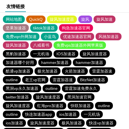
友情链接
网站地图
QuickQ
旋风加速度器
旋风
旋风加速
坚果加速器
tiktok加速器
狗急加速器官网
免费vqn外网加速
小蓝鸟
优途加速器官网
风驰加速器
旋风加速器
八戒看书
免费vps加速器外网苹果版
黑豹加速器
一元机场
IOS加速器
旋风加速度器
加速器哪个好用
hammer加速器
hammer加速器
酷通vp加速器
极光加速器
火箭加速器
雷霆加器速
outline
老王vp官网
雷霆加器速
BitzNet加速器
黑洞vp永久加速器
outline
雷霆加速免费永久
twitter加速器
旋风加速度器
黑洞加速官网
旋风加速度器
红海pro加速器
快联加速器
outline
outline
快连加速器app
ios加速器
一元机场
ios加速器
旋风加速度器
极风加速器
快连vp加速器