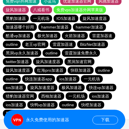
免费vqn外网加速
小蓝鸟
优途加速器官网
风驰加速器
旋风加速器
八戒看书
免费vps加速器外网苹果版
黑豹加速器
一元机场
IOS加速器
旋风加速度器
加速器哪个好用
hammer加速器
hammer加速器
酷通vp加速器
极光加速器
火箭加速器
雷霆加器速
outline
老王vp官网
雷霆加器速
BitzNet加速器
黑洞vp永久加速器
outline
雷霆加速免费永久
twitter加速器
旋风加速度器
黑洞加速官网
旋风加速度器
红海pro加速器
快联加速器
outline
outline
快连加速器app
ios加速器
一元机场
ios加速器
旋风加速度器
极风加速器
快连vp加速器
猎豹加速器官网
西柚加速器
一元机场
ios加速器
ios加速器
快鸭vp加速器
outline
快橙加速器
黑洞vqn加速
永久免费使用的加速器
下载