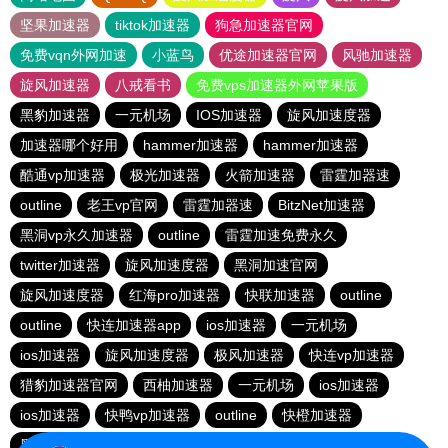
坚果加速器
tiktok加速器
狗急加速器官网
免费vqn外网加速
小蓝鸟
优途加速器官网
风驰加速器
旋风加速器
八戒看书
免费vps加速器外网苹果版
黑豹加速器
一元机场
IOS加速器
旋风加速度器
加速器哪个好用
hammer加速器
hammer加速器
酷通vp加速器
极光加速器
火箭加速器
雷霆加器速
outline
老王vp官网
雷霆加器速
BitzNet加速器
黑洞vp永久加速器
outline
雷霆加速免费永久
twitter加速器
旋风加速度器
黑洞加速官网
旋风加速度器
红海pro加速器
快联加速器
outline
outline
快连加速器app
ios加速器
一元机场
ios加速器
旋风加速度器
极风加速器
快连vp加速器
猎豹加速器官网
西柚加速器
一元机场
ios加速器
ios加速器
快鸭vp加速器
outline
快橙加速器
黑洞vqn加速