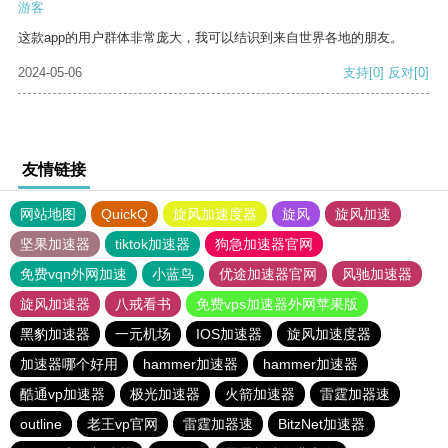
游客
这款app的用户群体非常庞大，我可以结识到来自世界各地的朋友。
2024-05-06
支持
[0]
反对
[0]
友情链接
网站地图
QuickQ
旋风加速度器
旋风
旋风加速
坚果加速器
tiktok加速器
狗急加速器官网
免费vqn外网加速
小蓝鸟
优途加速器官网
风驰加速器
旋风加速器
八戒看书
免费vps加速器外网苹果版
黑豹加速器
一元机场
IOS加速器
旋风加速度器
加速器哪个好用
hammer加速器
hammer加速器
酷通vp加速器
极光加速器
火箭加速器
雷霆加器速
outline
老王vp官网
雷霆加器速
BitzNet加速器