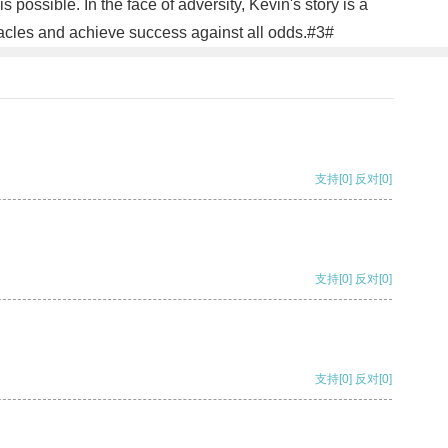
possible. In the face of adversity, Kevin's story is a
acles and achieve success against all odds.#3#
支持
[0]
反对
[0]
支持
[0]
反对
[0]
支持
[0]
反对
[0]