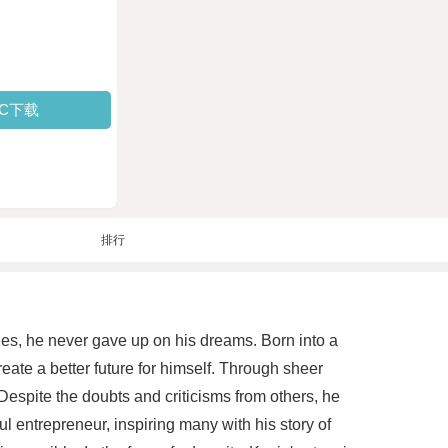
PC下载
排行
es, he never gave up on his dreams. Born into a
ate a better future for himself. Through sheer
espite the doubts and criticisms from others, he
entrepreneur, inspiring many with his story of