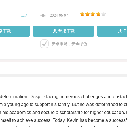
工具
|
时间：2024-05-07
|
卓下载
苹果下载
安卓市场，安全绿色
determination. Despite facing numerous challenges and obstacl
a young age to support his family. But he was determined to cre
his academics and secure a scholarship for higher education. D
mself to achieve success. Today, Kevin has become a successful 