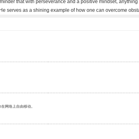
inder that with perseverance and a positive mindset, anything is 
. He serves as a shining example of how one can overcome obst
你在网络上自由移动。
。