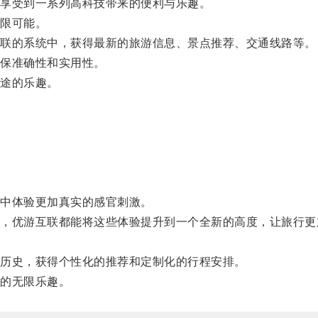
享受到一系列高科技带来的便利与乐趣。
限可能。
联的系统中，获得最新的旅游信息、景点推荐、交通线路等。
保准确性和实用性。
途的乐趣。
中体验更加真实的感官刺激。
优游互联都能将这些体验提升到一个全新的高度，让旅行更
历史，获得个性化的推荐和定制化的行程安排。
的无限乐趣。