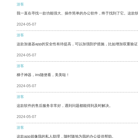
游客
我一直在寻找一款功能强大、操作简单的办公软件，终于找到了它。这款
2024-05-07
游客
这款加速器app的安全性有待提高，可以加强防护措施，比如增加双重验证
2024-05-07
游客
梯子神器，ins随便看，美美哒！
2024-05-07
游客
这款软件的售后服务非常好，遇到问题都能得到及时解决。
2024-05-07
游客
这款app就像我的私人助理，随时随地为我的办公提供帮助。