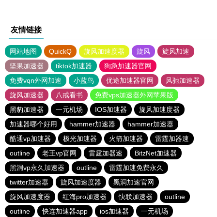
友情链接
网站地图
QuickQ
旋风加速度器
旋风
旋风加速
坚果加速器
tiktok加速器
狗急加速器官网
免费vqn外网加速
小蓝鸟
优途加速器官网
风驰加速器
旋风加速器
八戒看书
免费vps加速器外网苹果版
黑豹加速器
一元机场
IOS加速器
旋风加速度器
加速器哪个好用
hammer加速器
hammer加速器
酷通vp加速器
极光加速器
火箭加速器
雷霆加器速
outline
老王vp官网
雷霆加器速
BitzNet加速器
黑洞vp永久加速器
outline
雷霆加速免费永久
twitter加速器
旋风加速度器
黑洞加速官网
旋风加速度器
红海pro加速器
快联加速器
outline
outline
快连加速器app
ios加速器
一元机场