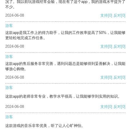
况了。我以前玩游戏经常会输，现在有了这个app，我的游戏水平提升了
不少。
2024-06-08
支持
[0]
反对
[0]
游客
这款app是我工作上的得力助手，让我的工作效率提高了50%，让我能够
更轻松地完成工作任务。
2024-06-08
支持
[0]
反对
[0]
游客
这款app的售后服务非常完善，遇到问题总是能够得到妥善解决，让我能
够放心购物。
2024-06-08
支持
[0]
反对
[0]
游客
这款app的老师非常专业，教学水平很高，让我能够学到实用的知识。
2024-06-08
支持
[0]
反对
[0]
游客
这款游戏的音乐非常优美，听了让人心旷神怡。