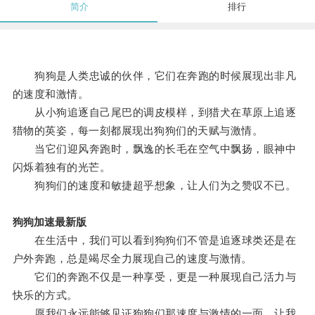
简介
排行
狗狗是人类忠诚的伙伴，它们在奔跑的时候展现出非凡
的速度和激情。
从小狗追逐自己尾巴的调皮模样，到猎犬在草原上追逐
猎物的英姿，每一刻都展现出狗狗们的天赋与激情。
当它们迎风奔跑时，飘逸的长毛在空气中飘扬，眼神中
闪烁着独有的光芒。
狗狗们的速度和敏捷超乎想象，让人们为之赞叹不已。
狗狗加速最新版
在生活中，我们可以看到狗狗们不管是追逐球类还是在
户外奔跑，总是竭尽全力展现自己的速度与激情。
它们的奔跑不仅是一种享受，更是一种展现自己活力与
快乐的方式。
愿我们永远能够见证狗狗们那速度与激情的一面，让我