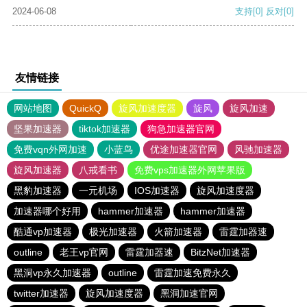
2024-06-08
支持
[0]
反对
[0]
友情链接
网站地图
QuickQ
旋风加速度器
旋风
旋风加速
坚果加速器
tiktok加速器
狗急加速器官网
免费vqn外网加速
小蓝鸟
优途加速器官网
风驰加速器
旋风加速器
八戒看书
免费vps加速器外网苹果版
黑豹加速器
一元机场
IOS加速器
旋风加速度器
加速器哪个好用
hammer加速器
hammer加速器
酷通vp加速器
极光加速器
火箭加速器
雷霆加器速
outline
老王vp官网
雷霆加器速
BitzNet加速器
黑洞vp永久加速器
outline
雷霆加速免费永久
twitter加速器
旋风加速度器
黑洞加速官网