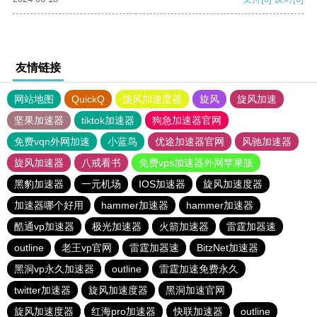
友情链接
网站地图
QuickQ
旋风加速度器
旋风
旋风加速
坚果加速器
tiktok加速器
狗急加速器官网
免费vqn外网加速
小蓝鸟
优途加速器官网
风驰加速器
旋风加速器
八戒看书
免费vps加速器外网苹果版
黑豹加速器
一元机场
IOS加速器
旋风加速度器
加速器哪个好用
hammer加速器
hammer加速器
酷通vp加速器
极光加速器
火箭加速器
雷霆加器速
outline
老王vp官网
雷霆加器速
BitzNet加速器
黑洞vp永久加速器
outline
雷霆加速免费永久
twitter加速器
旋风加速度器
黑洞加速官网
旋风加速度器
红海pro加速器
快联加速器
outline