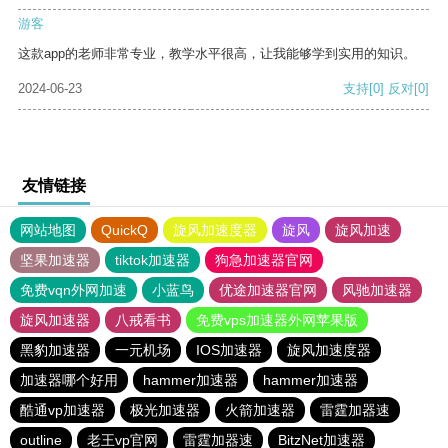
游客
这款app的老师非常专业，教学水平很高，让我能够学到实用的知识。
2024-06-23
支持
[0]
反对
[0]
友情链接
网站地图
QuickQ
旋风加速度器
旋风
旋风加速
坚果加速器
tiktok加速器
狗急加速器官网
免费vqn外网加速
小蓝鸟
优途加速器官网
风驰加速器
旋风加速器
八戒看书
免费vps加速器外网苹果版
黑豹加速器
一元机场
IOS加速器
旋风加速度器
加速器哪个好用
hammer加速器
hammer加速器
酷通vp加速器
极光加速器
火箭加速器
雷霆加器速
outline
老王vp官网
雷霆加器速
BitzNet加速器