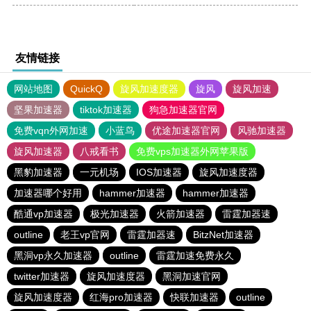
友情链接
网站地图
QuickQ
旋风加速度器
旋风
旋风加速
坚果加速器
tiktok加速器
狗急加速器官网
免费vqn外网加速
小蓝鸟
优途加速器官网
风驰加速器
旋风加速器
八戒看书
免费vps加速器外网苹果版
黑豹加速器
一元机场
IOS加速器
旋风加速度器
加速器哪个好用
hammer加速器
hammer加速器
酷通vp加速器
极光加速器
火箭加速器
雷霆加器速
outline
老王vp官网
雷霆加器速
BitzNet加速器
黑洞vp永久加速器
outline
雷霆加速免费永久
twitter加速器
旋风加速度器
黑洞加速官网
旋风加速度器
红海pro加速器
快联加速器
outline