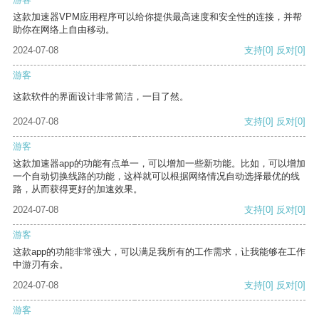
这款加速器VPM应用程序可以给你提供最高速度和安全性的连接，并帮
助你在网络上自由移动。
2024-07-08
支持
[0]
反对
[0]
游客
这款软件的界面设计非常简洁，一目了然。
2024-07-08
支持
[0]
反对
[0]
游客
这款加速器app的功能有点单一，可以增加一些新功能。比如，可以增加
一个自动切换线路的功能，这样就可以根据网络情况自动选择最优的线
路，从而获得更好的加速效果。
2024-07-08
支持
[0]
反对
[0]
游客
这款app的功能非常强大，可以满足我所有的工作需求，让我能够在工作
中游刃有余。
2024-07-08
支持
[0]
反对
[0]
游客