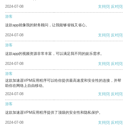
2024-07-08
支持
[0]
反对
[0]
游客
这款app就像我的财务顾问，让我能够省钱又省心。
2024-07-08
支持
[0]
反对
[0]
游客
这款app的视频资源非常丰富，可以满足我不同的娱乐需求。
2024-07-08
支持
[0]
反对
[0]
游客
这款加速器VPM应用程序可以给你提供最高速度和安全性的连接，并帮
助你在网络上自由移动。
2024-07-08
支持
[0]
反对
[0]
游客
这款加速器VPM应用程序提供了顶级的安全性和隐私保护。
2024-07-08
支持
[0]
反对
[0]