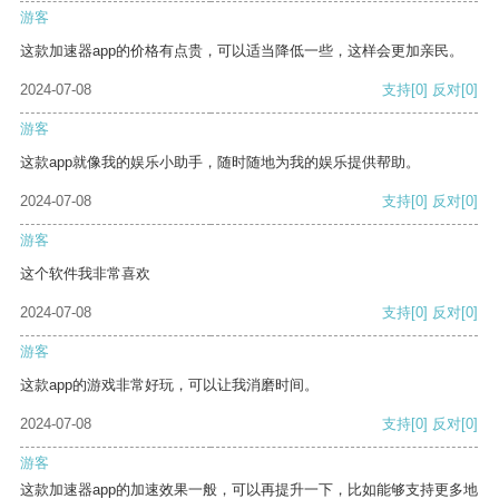
游客
这款加速器app的价格有点贵，可以适当降低一些，这样会更加亲民。
2024-07-08
支持
[0]
反对
[0]
游客
这款app就像我的娱乐小助手，随时随地为我的娱乐提供帮助。
2024-07-08
支持
[0]
反对
[0]
游客
这个软件我非常喜欢
2024-07-08
支持
[0]
反对
[0]
游客
这款app的游戏非常好玩，可以让我消磨时间。
2024-07-08
支持
[0]
反对
[0]
游客
这款加速器app的加速效果一般，可以再提升一下，比如能够支持更多地