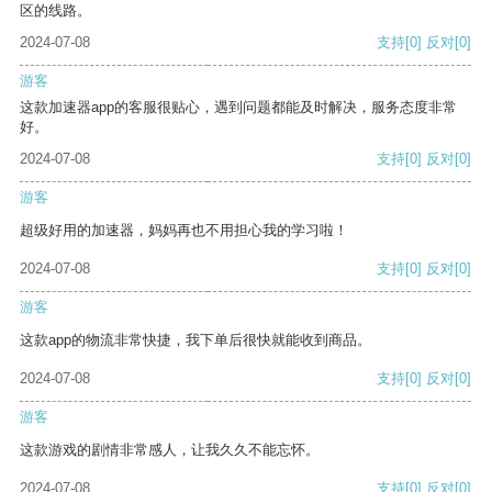
区的线路。
2024-07-08
支持
[0]
反对
[0]
游客
这款加速器app的客服很贴心，遇到问题都能及时解决，服务态度非常
好。
2024-07-08
支持
[0]
反对
[0]
游客
超级好用的加速器，妈妈再也不用担心我的学习啦！
2024-07-08
支持
[0]
反对
[0]
游客
这款app的物流非常快捷，我下单后很快就能收到商品。
2024-07-08
支持
[0]
反对
[0]
游客
这款游戏的剧情非常感人，让我久久不能忘怀。
2024-07-08
支持
[0]
反对
[0]