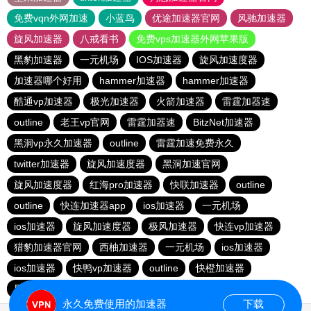
免费vqn外网加速
小蓝鸟
优途加速器官网
风驰加速器
旋风加速器
八戒看书
免费vps加速器外网苹果版
黑豹加速器
一元机场
IOS加速器
旋风加速度器
加速器哪个好用
hammer加速器
hammer加速器
酷通vp加速器
极光加速器
火箭加速器
雷霆加器速
outline
老王vp官网
雷霆加器速
BitzNet加速器
黑洞vp永久加速器
outline
雷霆加速免费永久
twitter加速器
旋风加速度器
黑洞加速官网
旋风加速度器
红海pro加速器
快联加速器
outline
outline
快连加速器app
ios加速器
一元机场
ios加速器
旋风加速度器
极风加速器
快连vp加速器
猎豹加速器官网
西柚加速器
一元机场
ios加速器
ios加速器
快鸭vp加速器
outline
快橙加速器
黑洞vqn加速
永久免费使用的加速器
下载