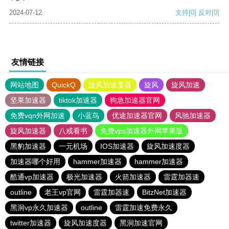
2024-07-12
支持
[0]
反对
[0]
友情链接
网站地图
QuickQ
旋风加速度器
旋风
旋风加速
坚果加速器
tiktok加速器
狗急加速器官网
免费vqn外网加速
小蓝鸟
优途加速器官网
风驰加速器
旋风加速器
八戒看书
免费vps加速器外网苹果版
黑豹加速器
一元机场
IOS加速器
旋风加速度器
加速器哪个好用
hammer加速器
hammer加速器
酷通vp加速器
极光加速器
火箭加速器
雷霆加器速
outline
老王vp官网
雷霆加器速
BitzNet加速器
黑洞vp永久加速器
outline
雷霆加速免费永久
twitter加速器
旋风加速度器
黑洞加速官网