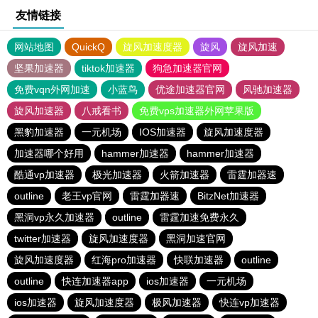
友情链接
网站地图
QuickQ
旋风加速度器
旋风
旋风加速
坚果加速器
tiktok加速器
狗急加速器官网
免费vqn外网加速
小蓝鸟
优途加速器官网
风驰加速器
旋风加速器
八戒看书
免费vps加速器外网苹果版
黑豹加速器
一元机场
IOS加速器
旋风加速度器
加速器哪个好用
hammer加速器
hammer加速器
酷通vp加速器
极光加速器
火箭加速器
雷霆加器速
outline
老王vp官网
雷霆加器速
BitzNet加速器
黑洞vp永久加速器
outline
雷霆加速免费永久
twitter加速器
旋风加速度器
黑洞加速官网
旋风加速度器
红海pro加速器
快联加速器
outline
outline
快连加速器app
ios加速器
一元机场
ios加速器
旋风加速度器
极风加速器
快连vp加速器