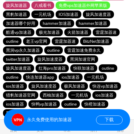
旋风加速器
八戒看书
免费vps加速器外网苹果版
黑豹加速器
一元机场
IOS加速器
旋风加速度器
加速器哪个好用
hammer加速器
hammer加速器
酷通vp加速器
极光加速器
火箭加速器
雷霆加器速
outline
老王vp官网
雷霆加器速
BitzNet加速器
黑洞vp永久加速器
outline
雷霆加速免费永久
twitter加速器
旋风加速度器
黑洞加速官网
旋风加速度器
红海pro加速器
快联加速器
outline
outline
快连加速器app
ios加速器
一元机场
ios加速器
旋风加速度器
极风加速器
快连vp加速器
猎豹加速器官网
西柚加速器
一元机场
ios加速器
ios加速器
快鸭vp加速器
outline
快橙加速器
黑洞vqn加速
永久免费使用的加速器
下载
0.039415s
首页
安卓
苹果
排行
推荐