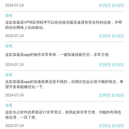
2024-07-24
支持
[0]
反对
[0]
游客
这款加速器VPM应用程序可以给你提供最高速度和安全性的连接，并帮
助你在网络上自由移动。
2024-07-24
支持
[0]
反对
[0]
游客
这款加速器app的操作非常简单，一键加速就能开启，非常方便。
2024-07-24
支持
[0]
反对
[0]
游客
这款加速器app的加速效果还是不错的，但偶尔也会出现卡顿的情况，希
望开发者能够优化一下。
2024-07-24
支持
[0]
反对
[0]
游客
这款办公软件的界面设计非常简洁，使用起来非常方便。功能的布局也
很合理，一目了然。
2024-07-24
支持
[0]
反对
[0]