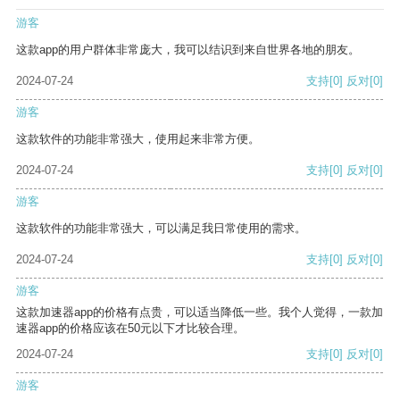
游客
这款app的用户群体非常庞大，我可以结识到来自世界各地的朋友。
2024-07-24
支持
[0]
反对
[0]
游客
这款软件的功能非常强大，使用起来非常方便。
2024-07-24
支持
[0]
反对
[0]
游客
这款软件的功能非常强大，可以满足我日常使用的需求。
2024-07-24
支持
[0]
反对
[0]
游客
这款加速器app的价格有点贵，可以适当降低一些。我个人觉得，一款加
速器app的价格应该在50元以下才比较合理。
2024-07-24
支持
[0]
反对
[0]
游客