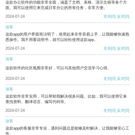
这款办公软件的功能非常全面，涵盖了文档、表格、演示文稿等各个方
面。我可以使用它来完成日常办公的所有任务，非常方便。
2024-07-24
支持
[0]
反对
[0]
游客
这款app的用户界面简洁明了，使用起来非常容易上手，让我能够快速熟
悉操作。我不用看说明书，就可以轻松使用这款app。
2024-07-24
支持
[0]
反对
[0]
游客
这款软件的社区氛围非常好，可以与其他用户交流学习心得。
2024-07-24
支持
[0]
反对
[0]
游客
这款软件非常实用，可以帮助我解决很多问题。比如，我可以使用它来
查找资料、翻译语言、编写代码等。
2024-07-24
支持
[0]
反对
[0]
游客
这款app的客服非常专业，遇到问题总是能够及时解决，让我能够安心工
作。