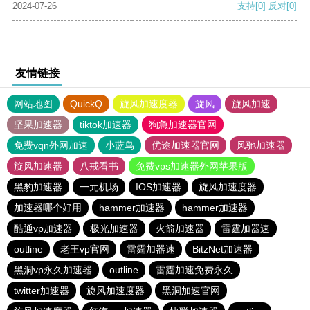
2024-07-26
支持
[0]
反对
[0]
友情链接
网站地图
QuickQ
旋风加速度器
旋风
旋风加速
坚果加速器
tiktok加速器
狗急加速器官网
免费vqn外网加速
小蓝鸟
优途加速器官网
风驰加速器
旋风加速器
八戒看书
免费vps加速器外网苹果版
黑豹加速器
一元机场
IOS加速器
旋风加速度器
加速器哪个好用
hammer加速器
hammer加速器
酷通vp加速器
极光加速器
火箭加速器
雷霆加器速
outline
老王vp官网
雷霆加器速
BitzNet加速器
黑洞vp永久加速器
outline
雷霆加速免费永久
twitter加速器
旋风加速度器
黑洞加速官网