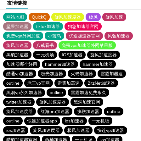
友情链接
网站地图
QuickQ
旋风加速度器
旋风
旋风加速
坚果加速器
tiktok加速器
狗急加速器官网
免费vqn外网加速
小蓝鸟
优途加速器官网
风驰加速器
旋风加速器
八戒看书
免费vps加速器外网苹果版
黑豹加速器
一元机场
IOS加速器
旋风加速度器
加速器哪个好用
hammer加速器
hammer加速器
酷通vp加速器
极光加速器
火箭加速器
雷霆加器速
outline
老王vp官网
雷霆加器速
BitzNet加速器
黑洞vp永久加速器
outline
雷霆加速免费永久
twitter加速器
旋风加速度器
黑洞加速官网
旋风加速度器
红海pro加速器
快联加速器
outline
outline
快连加速器app
ios加速器
一元机场
ios加速器
旋风加速度器
极风加速器
快连vp加速器
猎豹加速器官网
西柚加速器
一元机场
ios加速器