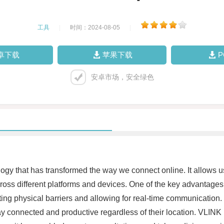
工具
|
时间：2024-08-05
|
卓下载
苹果下载
安卓市场，安全绿色
nology that has transformed the way we connect online. It allows u
ss different platforms and devices. One of the key advantages o
ing physical barriers and allowing for real-time communication. 
tay connected and productive regardless of their location. VLINK 