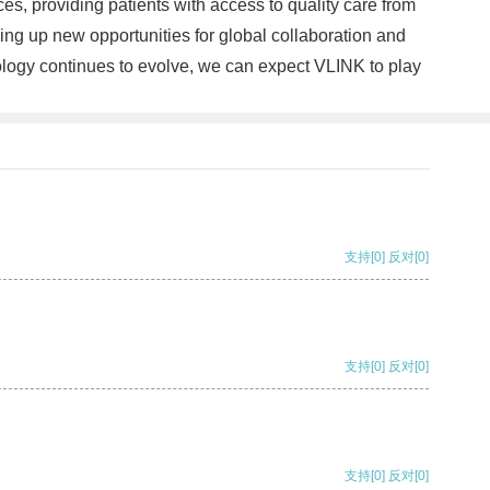
es, providing patients with access to quality care from
ing up new opportunities for global collaboration and
logy continues to evolve, we can expect VLINK to play
支持
[0]
反对
[0]
支持
[0]
反对
[0]
支持
[0]
反对
[0]