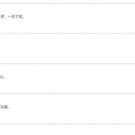
合理，一目了然。
心。
有玩腻。