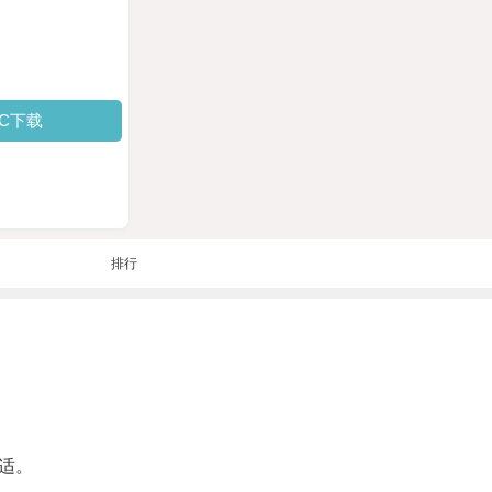
PC下载
排行
适。