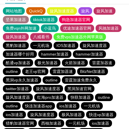
网站地图
QuickQ
旋风加速度器
旋风
旋风加速
坚果加速器
tiktok加速器
狗急加速器官网
免费vqn外网加速
小蓝鸟
优途加速器官网
风驰加速器
旋风加速器
八戒看书
免费vps加速器外网苹果版
黑豹加速器
一元机场
IOS加速器
旋风加速度器
加速器哪个好用
hammer加速器
hammer加速器
酷通vp加速器
极光加速器
火箭加速器
雷霆加器速
outline
老王vp官网
雷霆加器速
BitzNet加速器
黑洞vp永久加速器
outline
雷霆加速免费永久
twitter加速器
旋风加速度器
黑洞加速官网
旋风加速度器
红海pro加速器
快联加速器
outline
outline
快连加速器app
ios加速器
一元机场
ios加速器
旋风加速度器
极风加速器
快连vp加速器
猎豹加速器官网
西柚加速器
一元机场
ios加速器