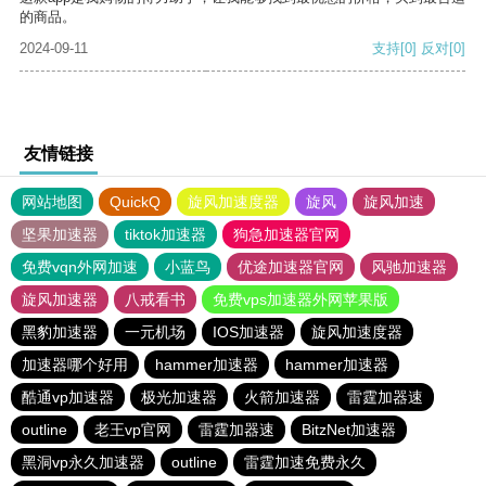
的商品。
2024-09-11
支持
[0]
反对
[0]
友情链接
网站地图
QuickQ
旋风加速度器
旋风
旋风加速
坚果加速器
tiktok加速器
狗急加速器官网
免费vqn外网加速
小蓝鸟
优途加速器官网
风驰加速器
旋风加速器
八戒看书
免费vps加速器外网苹果版
黑豹加速器
一元机场
IOS加速器
旋风加速度器
加速器哪个好用
hammer加速器
hammer加速器
酷通vp加速器
极光加速器
火箭加速器
雷霆加器速
outline
老王vp官网
雷霆加器速
BitzNet加速器
黑洞vp永久加速器
outline
雷霆加速免费永久