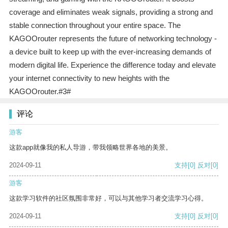
coverage and eliminates weak signals, providing a strong and
stable connection throughout your entire space. The
KAGOOrouter represents the future of networking technology -
a device built to keep up with the ever-increasing demands of
modern digital life. Experience the difference today and elevate
your internet connectivity to new heights with the
KAGOOrouter.#3#
评论
游客
这款app就像我的私人导游，带我领略世界各地的美景。
2024-09-11
支持
[0]
反对
[0]
游客
这款学习软件的社区氛围非常好，可以与其他学习者交流学习心得。
2024-09-11
支持
[0]
反对
[0]