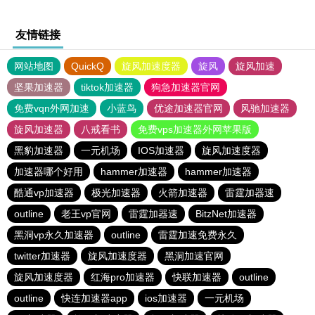
友情链接
网站地图
QuickQ
旋风加速度器
旋风
旋风加速
坚果加速器
tiktok加速器
狗急加速器官网
免费vqn外网加速
小蓝鸟
优途加速器官网
风驰加速器
旋风加速器
八戒看书
免费vps加速器外网苹果版
黑豹加速器
一元机场
IOS加速器
旋风加速度器
加速器哪个好用
hammer加速器
hammer加速器
酷通vp加速器
极光加速器
火箭加速器
雷霆加器速
outline
老王vp官网
雷霆加器速
BitzNet加速器
黑洞vp永久加速器
outline
雷霆加速免费永久
twitter加速器
旋风加速度器
黑洞加速官网
旋风加速度器
红海pro加速器
快联加速器
outline
outline
快连加速器app
ios加速器
一元机场