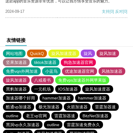
这款app的音乐资源非常优质，可以让我尽情享受音乐的魅力。
2024-09-17
支持
[0]
反对
[0]
友情链接
网站地图
QuickQ
旋风加速度器
旋风
旋风加速
坚果加速器
tiktok加速器
狗急加速器官网
免费vqn外网加速
小蓝鸟
优途加速器官网
风驰加速器
旋风加速器
八戒看书
免费vps加速器外网苹果版
黑豹加速器
一元机场
IOS加速器
旋风加速度器
加速器哪个好用
hammer加速器
hammer加速器
酷通vp加速器
极光加速器
火箭加速器
雷霆加器速
outline
老王vp官网
雷霆加器速
BitzNet加速器
黑洞vp永久加速器
outline
雷霆加速免费永久