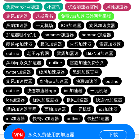
免费vqn外网加速
小蓝鸟
优途加速器官网
风驰加速器
旋风加速器
八戒看书
免费vps加速器外网苹果版
黑豹加速器
一元机场
IOS加速器
旋风加速度器
加速器哪个好用
hammer加速器
hammer加速器
酷通vp加速器
极光加速器
火箭加速器
雷霆加器速
outline
老王vp官网
雷霆加器速
BitzNet加速器
黑洞vp永久加速器
outline
雷霆加速免费永久
twitter加速器
旋风加速度器
黑洞加速官网
旋风加速度器
红海pro加速器
快联加速器
outline
outline
快连加速器app
ios加速器
一元机场
ios加速器
旋风加速度器
极风加速器
快连vp加速器
猎豹加速器官网
西柚加速器
一元机场
ios加速器
ios加速器
快鸭vp加速器
outline
快橙加速器
黑洞vqn加速
永久免费使用的加速器
下载