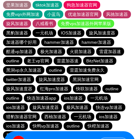
坚果加速器
tiktok加速器
狗急加速器官网
免费vqn外网加速
小蓝鸟
优途加速器官网
风驰加速器
旋风加速器
八戒看书
免费vps加速器外网苹果版
黑豹加速器
一元机场
IOS加速器
旋风加速度器
加速器哪个好用
hammer加速器
hammer加速器
酷通vp加速器
极光加速器
火箭加速器
雷霆加器速
outline
老王vp官网
雷霆加器速
BitzNet加速器
黑洞vp永久加速器
outline
雷霆加速免费永久
twitter加速器
旋风加速度器
黑洞加速官网
旋风加速度器
红海pro加速器
快联加速器
outline
outline
快连加速器app
ios加速器
一元机场
ios加速器
旋风加速度器
极风加速器
快连vp加速器
猎豹加速器官网
西柚加速器
一元机场
ios加速器
ios加速器
快鸭vp加速器
outline
快橙加速器
黑洞vqn加速