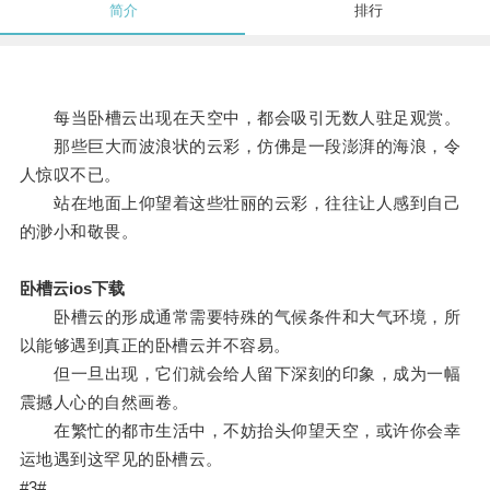
简介
排行
每当卧槽云出现在天空中，都会吸引无数人驻足观赏。
那些巨大而波浪状的云彩，仿佛是一段澎湃的海浪，令
人惊叹不已。
站在地面上仰望着这些壮丽的云彩，往往让人感到自己
的渺小和敬畏。
卧槽云ios下载
卧槽云的形成通常需要特殊的气候条件和大气环境，所
以能够遇到真正的卧槽云并不容易。
但一旦出现，它们就会给人留下深刻的印象，成为一幅
震撼人心的自然画卷。
在繁忙的都市生活中，不妨抬头仰望天空，或许你会幸
运地遇到这罕见的卧槽云。
#3#