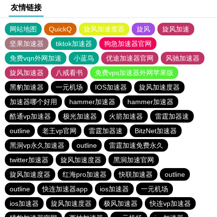
友情链接
网站地图
QuickQ
旋风加速度器
旋风
旋风加速
坚果加速器
tiktok加速器
狗急加速器官网
免费vqn外网加速
小蓝鸟
优途加速器官网
风驰加速器
旋风加速器
八戒看书
免费vps加速器外网苹果版
黑豹加速器
一元机场
IOS加速器
旋风加速度器
加速器哪个好用
hammer加速器
hammer加速器
酷通vp加速器
极光加速器
火箭加速器
雷霆加器速
outline
老王vp官网
雷霆加器速
BitzNet加速器
黑洞vp永久加速器
outline
雷霆加速免费永久
twitter加速器
旋风加速度器
黑洞加速官网
旋风加速度器
红海pro加速器
快联加速器
outline
outline
快连加速器app
ios加速器
一元机场
ios加速器
旋风加速度器
极风加速器
快连vp加速器