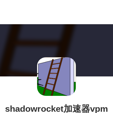
shadowrocket加速器vpm