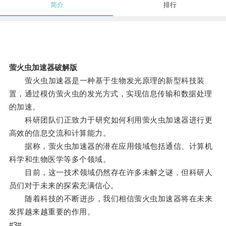
简介
排行
萤火虫加速器破解版
萤火虫加速器是一种基于生物发光原理的新型科技装
置，通过模仿萤火虫的发光方式，实现信息传输和数据处理
的加速。
科研团队们正致力于研究如何利用萤火虫加速器进行更
高效的信息交流和计算能力。
据称，萤火虫加速器的潜在应用领域包括通信、计算机
科学和生物医学等多个领域。
目前，这一技术领域仍然存在许多未解之谜，但科研人
员们对于未来的探索充满信心。
随着科技的不断进步，我们相信萤火虫加速器将在未来
发挥越来越重要的作用。
#3#