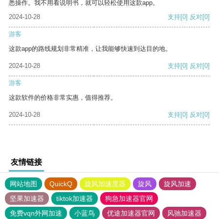
悉操作。我不用看说明书，就可以轻松使用这款app。
2024-10-28
支持
[0]
反对
[0]
游客
这款app的路线规划非常精准，让我能够快速到达目的地。
2024-10-28
支持
[0]
反对
[0]
游客
这款软件的价格非常实惠，值得推荐。
2024-10-28
支持
[0]
反对
[0]
友情链接
网站地图
QuickQ
旋风加速度器
旋风
旋风加速
坚果加速器
tiktok加速器
狗急加速器官网
免费vqn外网加速
小蓝鸟
优途加速器官网
风驰加速器