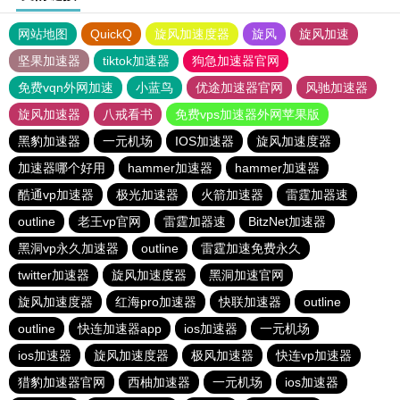
网站地图
QuickQ
旋风加速度器
旋风
旋风加速
坚果加速器
tiktok加速器
狗急加速器官网
免费vqn外网加速
小蓝鸟
优途加速器官网
风驰加速器
旋风加速器
八戒看书
免费vps加速器外网苹果版
黑豹加速器
一元机场
IOS加速器
旋风加速度器
加速器哪个好用
hammer加速器
hammer加速器
酷通vp加速器
极光加速器
火箭加速器
雷霆加器速
outline
老王vp官网
雷霆加器速
BitzNet加速器
黑洞vp永久加速器
outline
雷霆加速免费永久
twitter加速器
旋风加速度器
黑洞加速官网
旋风加速度器
红海pro加速器
快联加速器
outline
outline
快连加速器app
ios加速器
一元机场
ios加速器
旋风加速度器
极风加速器
快连vp加速器
猎豹加速器官网
西柚加速器
一元机场
ios加速器