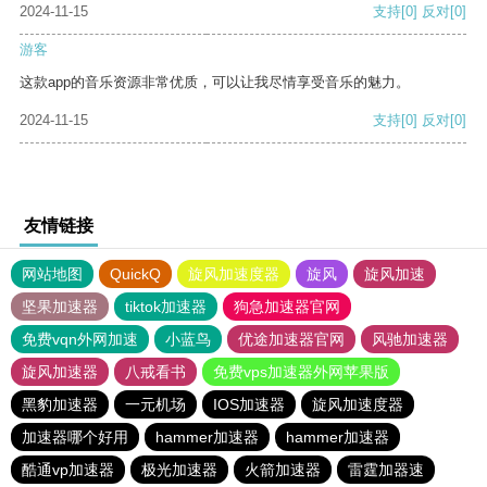
2024-11-15
支持
[0]
反对
[0]
游客
这款app的音乐资源非常优质，可以让我尽情享受音乐的魅力。
2024-11-15
支持
[0]
反对
[0]
友情链接
网站地图
QuickQ
旋风加速度器
旋风
旋风加速
坚果加速器
tiktok加速器
狗急加速器官网
免费vqn外网加速
小蓝鸟
优途加速器官网
风驰加速器
旋风加速器
八戒看书
免费vps加速器外网苹果版
黑豹加速器
一元机场
IOS加速器
旋风加速度器
加速器哪个好用
hammer加速器
hammer加速器
酷通vp加速器
极光加速器
火箭加速器
雷霆加器速