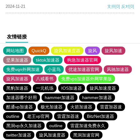
2024-11-21
支持
[0]
反对
[0]
友情链接
网站地图
QuickQ
旋风加速度器
旋风
旋风加速
坚果加速器
tiktok加速器
狗急加速器官网
免费vqn外网加速
小蓝鸟
优途加速器官网
风驰加速器
旋风加速器
八戒看书
免费vps加速器外网苹果版
黑豹加速器
一元机场
IOS加速器
旋风加速度器
加速器哪个好用
hammer加速器
hammer加速器
酷通vp加速器
极光加速器
火箭加速器
雷霆加器速
outline
老王vp官网
雷霆加器速
BitzNet加速器
黑洞vp永久加速器
outline
雷霆加速免费永久
twitter加速器
旋风加速度器
黑洞加速官网