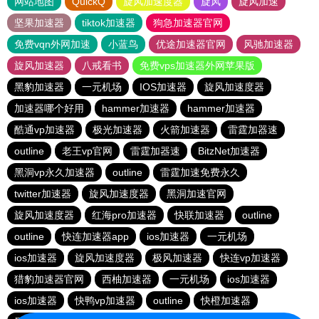
网站地图
QuickQ
旋风加速度器
旋风
旋风加速
坚果加速器
tiktok加速器
狗急加速器官网
免费vqn外网加速
小蓝鸟
优途加速器官网
风驰加速器
旋风加速器
八戒看书
免费vps加速器外网苹果版
黑豹加速器
一元机场
IOS加速器
旋风加速度器
加速器哪个好用
hammer加速器
hammer加速器
酷通vp加速器
极光加速器
火箭加速器
雷霆加器速
outline
老王vp官网
雷霆加器速
BitzNet加速器
黑洞vp永久加速器
outline
雷霆加速免费永久
twitter加速器
旋风加速度器
黑洞加速官网
旋风加速度器
红海pro加速器
快联加速器
outline
outline
快连加速器app
ios加速器
一元机场
ios加速器
旋风加速度器
极风加速器
快连vp加速器
猎豹加速器官网
西柚加速器
一元机场
ios加速器
ios加速器
快鸭vp加速器
outline
快橙加速器