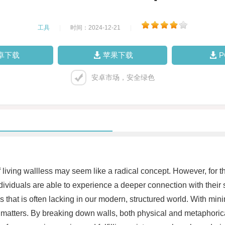
工具
|
时间：2024-12-21
|
卓下载
苹果下载
安卓市场，安全绿色
of living wallless may seem like a radical concept. However, for 
dividuals are able to experience a deeper connection with thei
that is often lacking in our modern, structured world. With minim
uly matters. By breaking down walls, both physical and metaphor