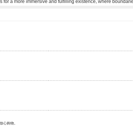
lows for a more immersive and fulfilling existence, where bound
。
够放心购物。