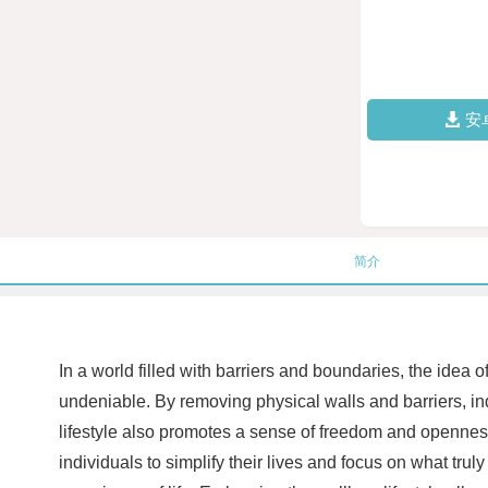
安
简介
In a world filled with barriers and boundaries, the idea 
undeniable. By removing physical walls and barriers, in
lifestyle also promotes a sense of freedom and openness 
individuals to simplify their lives and focus on what tr