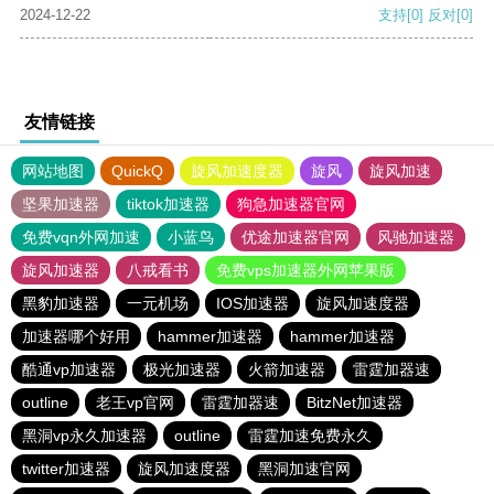
2024-12-22
支持
[0]
反对
[0]
友情链接
网站地图
QuickQ
旋风加速度器
旋风
旋风加速
坚果加速器
tiktok加速器
狗急加速器官网
免费vqn外网加速
小蓝鸟
优途加速器官网
风驰加速器
旋风加速器
八戒看书
免费vps加速器外网苹果版
黑豹加速器
一元机场
IOS加速器
旋风加速度器
加速器哪个好用
hammer加速器
hammer加速器
酷通vp加速器
极光加速器
火箭加速器
雷霆加器速
outline
老王vp官网
雷霆加器速
BitzNet加速器
黑洞vp永久加速器
outline
雷霆加速免费永久
twitter加速器
旋风加速度器
黑洞加速官网